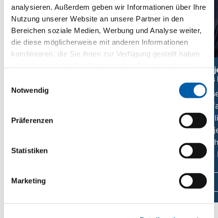
analysieren. Außerdem geben wir Informationen über Ihre
Nutzung unserer Website an unsere Partner in den
Bereichen soziale Medien, Werbung und Analyse weiter,
die diese möglicherweise mit anderen Informationen
kombinieren, die Sie ihnen zur Verfügung gestellt haben
oder die sie durch Ihre Nutzung ihrer Dienste erfasst
Analyse, Engineering und Projektplanung
Pro
haben. Lesen Sie unsere
Datenschutzerklärung.
des
Einwilligungsauswahl
Die Grundlage aller schlüsselfertigen
Notwendig
Unse
Projekte bilden umfassende
umfa
Kabeldiagnosen, Analysen und
Real
Simulationen, die darauf abzielen, das
Präferenzen
Proj
Kabelsystem zu optimieren, Anforderungen
nach
zu definieren und die technische Planung
Statistiken
den 
zu erstellen.
Marketing
Mehr erfahren