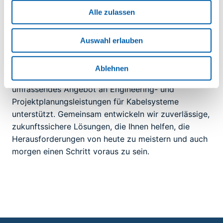
Alle zulassen
Sie legen fest, wie Ihre Energie genutzt wird:
Eigenverbrauch, Speicherlösungen oder Einspeisung
überschüssiger Energie in das öffentliche Netz – die
Auswahl erlauben
Entscheidung liegt bei Ihnen.
Ablehnen
Unser innovativer Ansatz wird durch ein
umfassendes Angebot an Engineering- und
Projektplanungsleistungen für Kabelsysteme
unterstützt. Gemeinsam entwickeln wir zuverlässige,
zukunftssichere Lösungen, die Ihnen helfen, die
Herausforderungen von heute zu meistern und auch
morgen einen Schritt voraus zu sein.