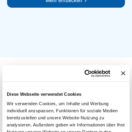
Mehr entdecken
Branchen
Diese Webseite verwendet Cookies
Brugg Cables gestaltet bereits heute die
Wir verwenden Cookies, um Inhalte und Werbung
Energieverteilungsnetze von morgen. Mit uns
individuell anzupassen, Funktionen für soziale Medien
bereitzustellen und unsere Website-Nutzung zu
erhalten Sie ein komplettes
analysieren. Außerdem geben wir Informationen über Ihre
Energieverteilungssystem, das jeden Schritt
Nutzung unserer Website an unsere Partner in den