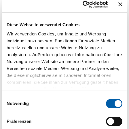
Ausbildungszeit bieten qualifizierte Berufsausbilder
kontinuierliche Anleitung und Betreuung und
unterstützen die Auszubildenden dabei, sowohl
fachliche Kompetenzen als auch berufliches
Diese Webseite verwendet Cookies
Selbstvertrauen zu entwickeln. Dieser strukturierte
Wir verwenden Cookies, um Inhalte und Werbung
Ansatz bringt vielseitige Fachkräfte hervor, die
individuell anzupassen, Funktionen für soziale Medien
bereit sind, in verschiedenen kaufmännischen
bereitzustellen und unsere Website-Nutzung zu
Umgebungen hervorragende Leistungen zu
analysieren. Außerdem geben wir Informationen über Ihre
erbringen.
Nutzung unserer Website an unsere Partner in den
Bereichen soziale Medien, Werbung und Analyse weiter,
die diese möglicherweise mit anderen Informationen
Offene Stellen anzeigen
kombinieren, die Sie ihnen zur Verfügung gestellt haben
oder die sie durch Ihre Nutzung ihrer Dienste erfasst
haben. Lesen Sie unsere
Datenschutzerklärung.
Einwilligungsauswahl
Notwendig
Anlagenführer EFZ
Präferenzen